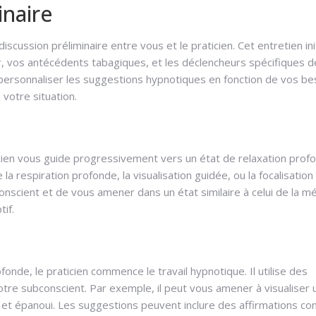
inaire
cussion préliminaire entre vous et le praticien. Cet entretien in
 vos antécédents tabagiques, et les déclencheurs spécifiques d
personnaliser les suggestions hypnotiques en fonction de vos be
 votre situation.
nose arrêter de fumer
ticien vous guide progressivement vers un état de relaxation prof
 la respiration profonde, la visualisation guidée, ou la focalisation
 conscient et de vous amener dans un état similaire à celui de la mé
if.
onde, le praticien commence le travail hypnotique. Il utilise des
tre subconscient. Par exemple, il peut vous amener à visualiser u
é et épanoui. Les suggestions peuvent inclure des affirmations 