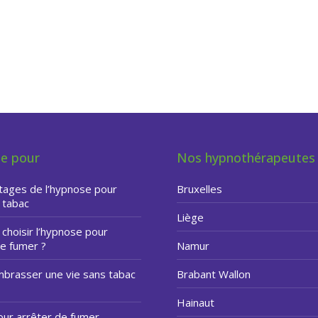
 arrêter de fumer
e pour
Nos hypnothérapeutes
tages de l’hypnose pour
Bruxelles
u tabac
Liège
choisir l’hypnose pour
de fumer ?
Namur
mbrasser une vie sans tabac
Brabant Wallon
Hainaut
our arrêter de fumer