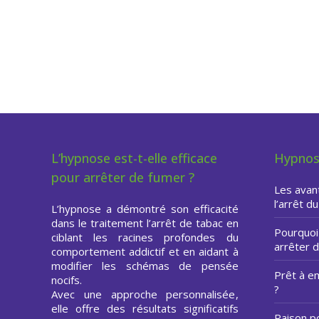
arrêter de fumer, Hypnose
Hypnose pour arrêter de fumer
L’hypnose est-t-elle efficace
Hypnos
pour arrêter de fumer ?
Les avan
l’arrêt d
L’hypnose a démontré son efficacité
dans le traitement l’arrêt de tabac en
Pourquoi 
ciblant les racines profondes du
arrêter 
comportement addictif et en aidant à
modifier les schémas de pensée
Prêt à e
nocifs.
?
Avec une approche personnalisée,
elle offre des résultats significatifs
Raison p