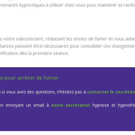
ements hypnotiques à utiliser chez vous pour maintenir et renfo
 votre subconscient, réduisant les envies de fumer et vous aida
séances peuvent être nécessaires pour consolider ces changemen
ificative dès la première séance.
se pour arrêter de fumer
 si vous avez des questions, n’hésitez pas à
contacter le secrétar
 en envoyant un email à
notre secrétariat
hypnose et hypnothé