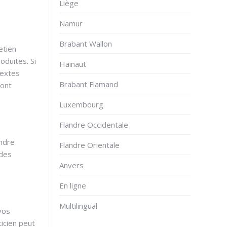
Liège
Namur
Brabant Wallon
etien
oduites. Si
Hainaut
textes
Brabant Flamand
sont
Luxembourg
Flandre Occidentale
endre
Flandre Orientale
 des
Anvers
En ligne
Multilingual
vos
icien peut