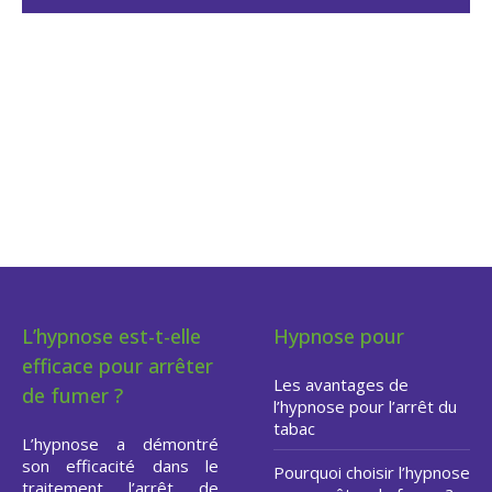
Hypnose pour arrêter de
fumer dans le Brabant
Wallon
L’hypnose est-t-elle
Hypnose pour
efficace pour arrêter
Les avantages de
de fumer ?
l’hypnose pour l’arrêt du
tabac
L’hypnose a démontré
son efficacité dans le
Pourquoi choisir l’hypnose
traitement l’arrêt de