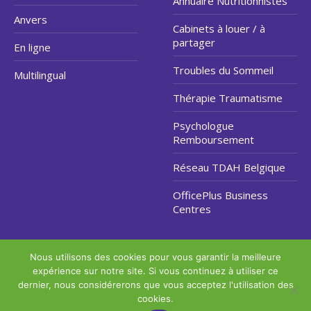
Annuaire Nutritionnistes
Anvers
Cabinets à louer / à
partager
En ligne
Troubles du Sommeil
Multilingual
Thérapie Traumatisme
Psychologue
Remboursement
Réseau TDAH Belgique
OfficePlus Business
Centres
Nous utilisons des cookies pour vous garantir la meilleure
Copyright © 2026
expérience sur notre site. Si vous continuez à utiliser ce
Hypnose Arrêter Fumer
.
dernier, nous considérerons que vous acceptez l'utilisation des
Tous droits réservés.
cookies.
Privium - Services pour psychologues, psychothérapeutes et