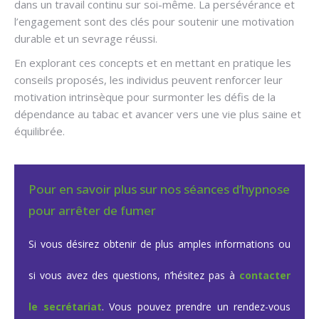
dans un travail continu sur soi-même. La persévérance et
l’engagement sont des clés pour soutenir une motivation
durable et un sevrage réussi.
En explorant ces concepts et en mettant en pratique les
conseils proposés, les individus peuvent renforcer leur
motivation intrinsèque pour surmonter les défis de la
dépendance au tabac et avancer vers une vie plus saine et
équilibrée.
Pour en savoir plus sur nos séances d’hypnose
pour arrêter de fumer
Si vous désirez obtenir de plus amples informations ou
si vous avez des questions, n’hésitez pas à
contacter
le secrétariat
. Vous pouvez prendre un rendez-vous