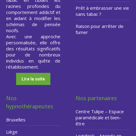
tabac en ciblant les
racines profondes du
Prêt à embrasser une vie
comportement addictif et
sans tabac ?
en aidant à modifier les
schémas de pensée
Raison pour arrêter de
nocifs.
fumer
Avec une approche
personnalisée, elle offre
des résultats significatifs
pour de nombreux
individus en quête de
rétablissement.
Lire la suite
Nos
Nos partenaires
hypnothérapeutes
Centre Tulipe – Espace
paramédicale et bien-
Bruxelles
être
Liège
Logidesk – Agenda en