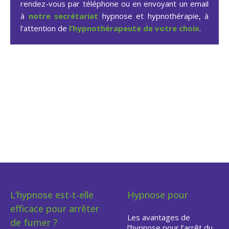
rendez-vous par téléphone ou en envoyant un email
à
notre secrétariat
hypnose et hypnothérapie, à
l’attention de
l’hypnothérapeute de votre choix
.
Hypnose pour arrêter de
fumer dans le Brabant
Flamand
L’hypnose est-t-elle
Hypnose pour
efficace pour arrêter
Les avantages de
de fumer ?
l’hypnose pour l’arrêt du