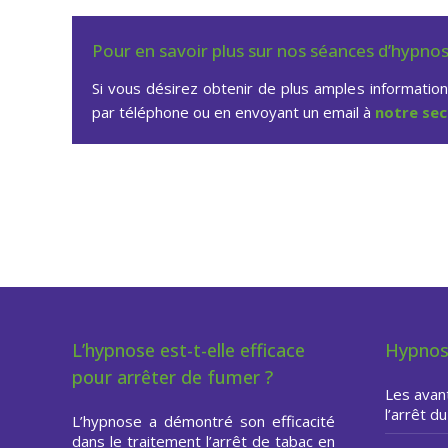
Pour en savoir plus sur nos séances d’hypno
Si vous désirez obtenir de plus amples informatio
par téléphone ou en envoyant un email à
notre sec
Hypnose pour arrêter de 
L’hypnose est-t-elle efficace
Hypnos
pour arrêter de fumer ?
Les avan
l’arrêt d
L’hypnose a démontré son efficacité
dans le traitement l’arrêt de tabac en