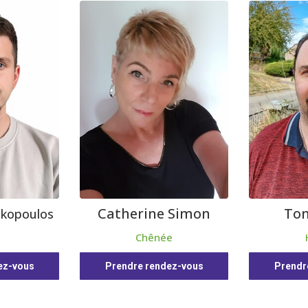
Catherine Simon
Ton
akopoulos
Chênée
ez-vous
Prendre rendez-vous
Prendr