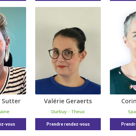
 Sutter
Valérie Geraerts
Cori
aine
Durbuy - Theux
Spa
ez-vous
Prendre rendez-vous
Prendr