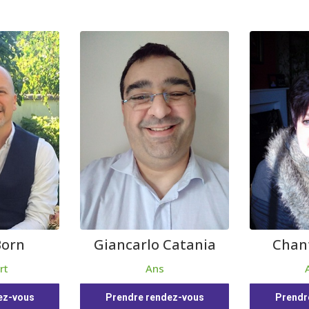
Born
Giancarlo Catania
Chant
rt
Ans
ez-vous
Prendre rendez-vous
Prendr