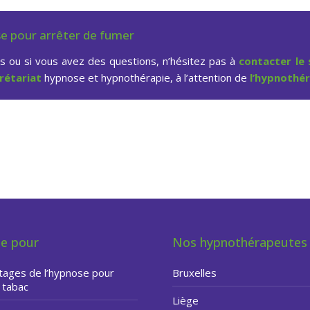
se pour arrêter de fumer
ns ou si vous avez des questions, n’hésitez pas à
contacter le 
rétariat
hypnose et hypnothérapie, à l’attention de
l’hypnothé
fumer à Liège – Hypnothérapeut
e pour
Nos hypnothérapeutes
tages de l’hypnose pour
Bruxelles
u tabac
Liège