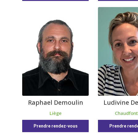
Raphael Demoulin
Ludivine De
Liège
Chaudfont
Prendre rendez-vous
Prendre rend