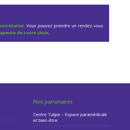
secrétariat
. Vous pouvez prendre un rendez-vous
rapeute de votre choix
.
e Liège
Nos partenaires
Centre Tulipe – Espace paramédicale
et bien-être