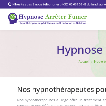
N’hésitez pas à nous téléphoner : (+32) 02 669 09 42 du lundi au 
Hypnose 
Vous êtes ici :
Accueil
Notre é
Nos hypnothérapeutes pou
Nos hypnothérapeutes à Liège offre un traitement spé
surmonter vos défis pour retrouver votre bien-être.
H