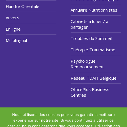
Flandre Orientale
Annuaire Nutritionnistes
Anvers
Cabinets à louer / à
partager
En ligne
Troubles du Sommeil
Multilingual
Thérapie Traumatisme
Psychologue
Remboursement
Réseau TDAH Belgique
OfficePlus Business
Centres
Nous utilisons des cookies pour vous garantir la meilleure
Copyright © 2026
expérience sur notre site. Si vous continuez à utiliser ce
Hypnose Arrêter Fumer
.
dernier, nous considérerons que vous acceptez l'utilisation des