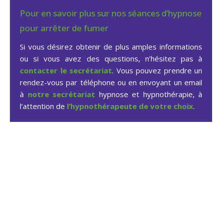
Pour en savoir plus sur nos séances d’hypnose
pour arrêter de fumer
Si vous désirez obtenir de plus amples informations
ou si vous avez des questions, n’hésitez pas à
contacter le secrétariat
. Vous pouvez prendre un
rendez-vous par téléphone ou en envoyant un email
à
notre secrétariat
hypnose et hypnothérapie, à
l’attention de
l’hypnothérapeute de votre choix
.
Hypnose arrêter fumer à
Waterloo
Hypnose pour arrêter de fumer à Waterloo par
Hypnothérapeute Linda Damiani