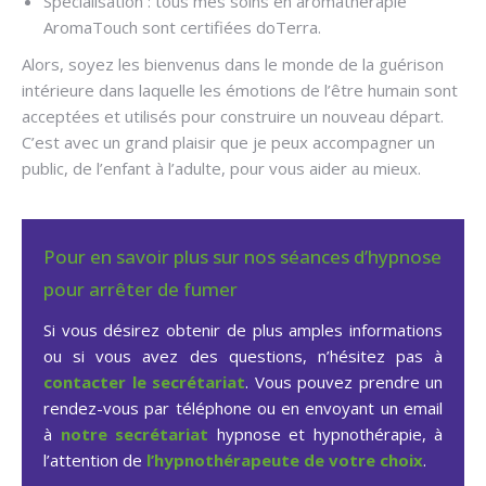
Spécialisation : tous mes soins en aromathérapie
AromaTouch sont certifiées doTerra.
Alors, soyez les bienvenus dans le monde de la guérison
intérieure dans laquelle les émotions de l’être humain sont
acceptées et utilisés pour construire un nouveau départ.
C’est avec un grand plaisir que je peux accompagner un
public, de l’enfant à l’adulte, pour vous aider au mieux.
Pour en savoir plus sur nos séances d’hypnose
pour arrêter de fumer
Si vous désirez obtenir de plus amples informations
ou si vous avez des questions, n’hésitez pas à
contacter le secrétariat
. Vous pouvez prendre un
rendez-vous par téléphone ou en envoyant un email
à
notre secrétariat
hypnose et hypnothérapie, à
l’attention de
l’hypnothérapeute de votre choix
.