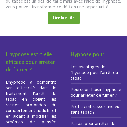
du tabac est un défi de taille mais avec l’aide de l’hypnose,
vous pouvez transformer ce défi en une opportunité ….
Lire la suite
L’hypnose est-t-elle
Hypnose pour
efficace pour arrêter
Les avantages de
de fumer ?
l’hypnose pour l’arrêt du
tabac
L’hypnose a démontré
son efficacité dans le
Pourquoi choisir l’hypnose
traitement l’arrêt de
pour arrêter de fumer ?
tabac en ciblant les
racines profondes du
Prêt à embrasser une vie
comportement addictif et
sans tabac ?
en aidant à modifier les
schémas de pensée
Raison pour arrêter de