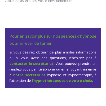
votre corps et dans votre environnement.
Psychothérapeute Uccle
Pour en savoir plus sur nos séances d’hypnose
pour arrêter de fumer
Si vous désirez obtenir de plus amples informations
ou si vous avez des questions, n’hésitez pas à
contacter le secrétariat
. Vous pouvez prendre un
rendez-vous par téléphone ou en envoyant un email
à
notre secrétariat
hypnose et hypnothérapie, à
l’attention de
l’hypnothérapeute de votre choix
.
Hypnose arrêter fumer à
Uccle