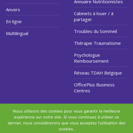
Annuaire Nutritionnistes
Anvers
Cabinets à louer / à
partager
En ligne
Troubles du Sommeil
Multilingual
Thérapie Traumatisme
Psychologue
Remboursement
Réseau TDAH Belgique
OfficePlus Business
Centres
Nous utilisons des cookies pour vous garantir la meilleure
Copyright © 2026
expérience sur notre site. Si vous continuez à utiliser ce
Hypnose Arrêter Fumer
.
dernier, nous considérerons que vous acceptez l'utilisation des
Tous droits réservés.
cookies.
Privium - Services pour psychologues, psychothérapeutes et