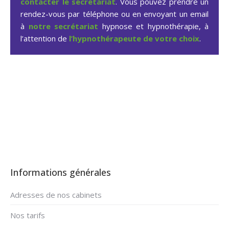
contacter le secrétariat
. Vous pouvez prendre un
rendez-vous par téléphone ou en envoyant un email
à
notre secrétariat
hypnose et hypnothérapie, à
l’attention de
l’hypnothérapeute de votre choix
.
Hypnose arrêter fumer à
Assesse
Informations générales
Adresses de nos cabinets
Nos tarifs