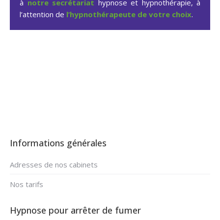
à
notre secrétariat
hypnose et hypnothérapie, à
l’attention de
l’hypnothérapeute de votre choix
.
Hypnose arrêter fumer à
Fleurus – Sombreffe
Informations générales
Adresses de nos cabinets
Nos tarifs
Hypnose pour arrêter de fumer