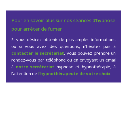
Pour en savoir plus sur nos séances d’hypnose
pour arrêter de fumer
Si vous désirez obtenir de plus amples informations
ou si vous avez des questions, n’hésitez pas à
contacter le secrétariat
. Vous pouvez prendre un
rendez-vous par téléphone ou en envoyant un email
à
notre secrétariat
hypnose et hypnothérapie, à
l’attention de
l’hypnothérapeute de votre choix
.
Hypnose arrêter fumer à
Thuin – Mont-sur-
Marchienne